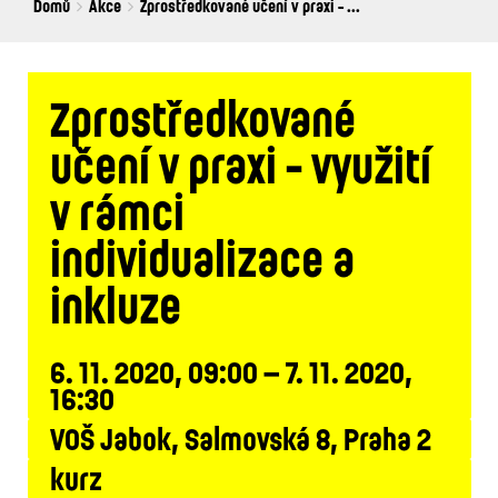
Breadcrumbs
You
Domů
Akce
Zprostředkované učení v praxi - ...
are
here:
Zprostředkované
učení v praxi - využití
v rámci
individualizace a
inkluze
6. 11. 2020, 09:00 – 7. 11. 2020,
16:30
VOŠ Jabok, Salmovská 8, Praha 2
kurz