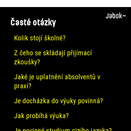
Časté otázky
Kolik stojí školné?
Z čeho se skládají přijímací
zkoušky?
Jaké je uplatnění absolventů v
praxi?
Je docházka do výuky povinná?
Jak probíhá výuka?
Je povinné studium cizího jazyka?