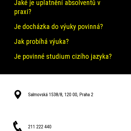
Jaké je uplatnění absolventů v
praxi?
Je docházka do výuky povinná?
Jak probíhá výuka?
Je povinné studium cizího jazyka?
Salmovská 1538/8, 120 00, Praha 2
211 222 440