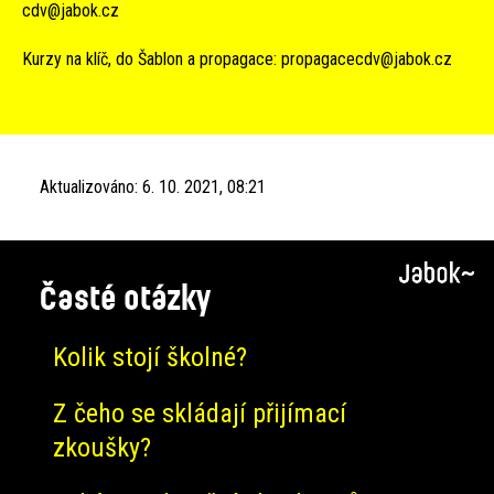
cdv@jabok.cz
Kurzy na klíč, do Šablon a propagace:
propagacecdv@jabok.cz
Aktualizováno:
6. 10. 2021, 08:21
Časté otázky
Kolik stojí školné?
Z čeho se skládají přijímací
zkoušky?