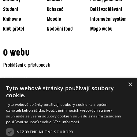
Student
Uchazeč
Další vzdělávání
Knihovna
Moodle
Informační systém
Klub přátel
Nadační fond
Mapa webu
O webu
Prohlášení o přístupnosti
Archiv staršího webu Jaboku
×
Tyto webové stránky používají soubory
cookie.
Tyto webové stránky používají soubory cookie ke zlepšení
uživatelského zážitku. Používáním našich webových stránek
souhlasíte se všemi soubory cookie v souladu s našimi zásadami
používání souborů cookie.
Více informací
NEZBYTNĚ NUTNÉ SOUBORY