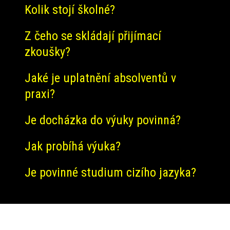
Kolik stojí školné?
Z čeho se skládají přijímací
zkoušky?
Jaké je uplatnění absolventů v
praxi?
Je docházka do výuky povinná?
Jak probíhá výuka?
Je povinné studium cizího jazyka?