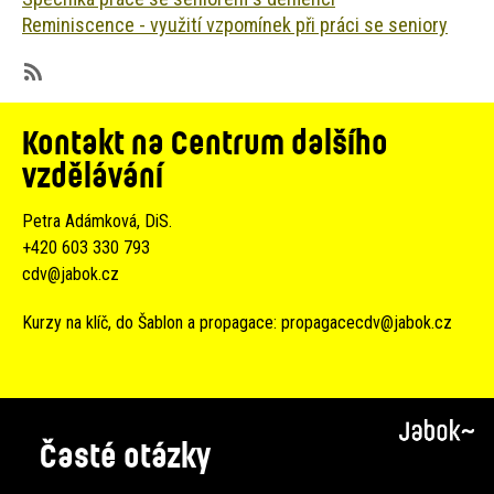
Reminiscence - využití vzpomínek při práci se seniory
SubscribeSubscribe
to
Kontakt na Centrum dalšího
16
vzdělávání
Petra Adámková, DiS.
+420 603 330 793
cdv@jabok.cz
Kurzy na klíč, do Šablon a propagace:
propagacecdv@jabok.cz
Časté otázky