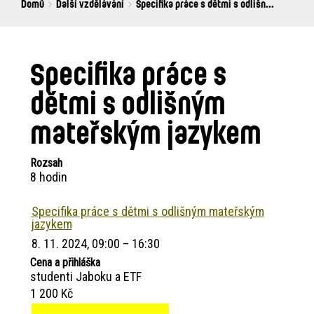
Breadcrumbs
You
Domů
Další vzdělávání
Specifika práce s dětmi s odlišn...
are
here:
Specifika práce s
dětmi s odlišným
mateřským jazykem
Rozsah
8 hodin
Specifika práce s dětmi s odlišným mateřským
jazykem
8. 11. 2024, 09:00 – 16:30
Cena a přihláška
studenti Jaboku a ETF
1 200 Kč