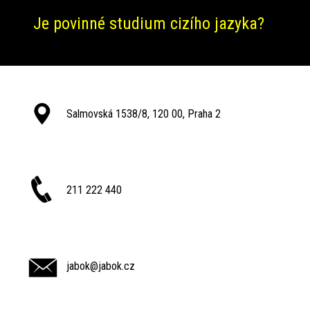
Je povinné studium cizího jazyka?
Salmovská 1538/8, 120 00, Praha 2
211 222 440
jabok@jabok.cz