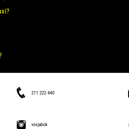
axi?
?
211 222 440
vosjabok