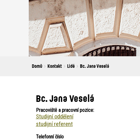
Breadcrumbs
You
Domů
Kontakt
Lidé
Bc. Jana Veselá
are
here:
Bc. Jana Veselá
Pracoviště a pracovní pozice:
Studijní oddělení
studijní referent
Telefonní číslo