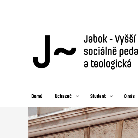
Domů
Uchazeč
Student
O nás