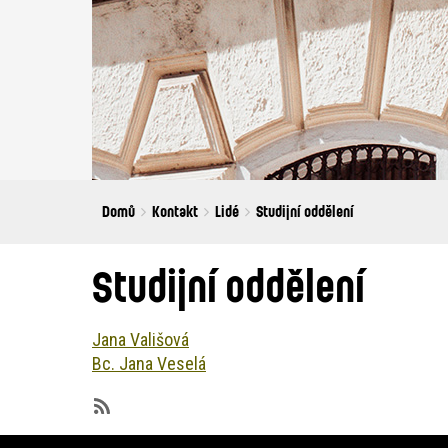
Breadcrumbs
You
Domů
Kontakt
Lidé
Studijní oddělení
are
here:
Studijní oddělení
Jana Vališová
Bc. Jana Veselá
SubscribeSubscribe