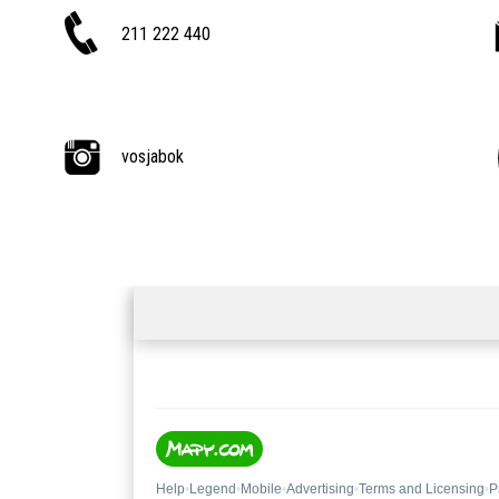
211 222 440
vosjabok