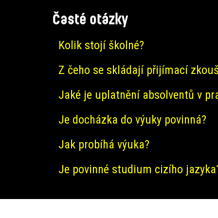
to
Časté otázky
Studijní
oddělení
Kolik stojí školné?
Z čeho se skládají přijímací zkou
Jaké je uplatnění absolventů v pr
Je docházka do výuky povinná?
Jak probíhá výuka?
Je povinné studium cizího jazyka