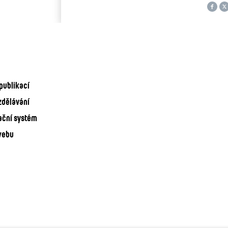
publikací
zdělávání
ační systém
webu