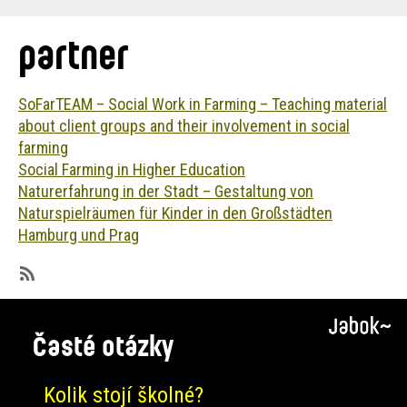
are
here:
partner
SoFarTEAM – Social Work in Farming – Teaching material
about client groups and their involvement in social
farming
Social Farming in Higher Education
Naturerfahrung in der Stadt – Gestaltung von
Naturspielräumen für Kinder in den Großstädten
Hamburg und Prag
SubscribeSubscribe
to
Časté otázky
partner
Kolik stojí školné?