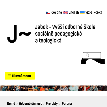
čeština
English
українська
Vyhledá
Search
Hlavní menu
Breadcrumbs
You
Domů
Odborná činnost
Projekty
Partner