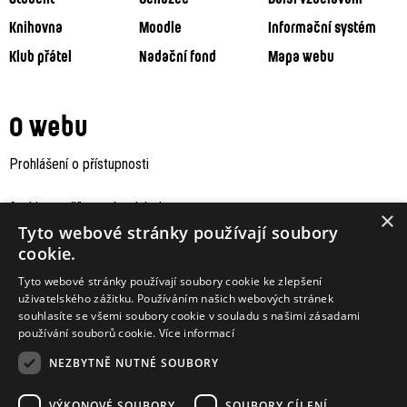
Knihovna
Moodle
Informační systém
Klub přátel
Nadační fond
Mapa webu
O webu
Prohlášení o přístupnosti
Archiv staršího webu Jaboku
×
Tyto webové stránky používají soubory
cookie.
Tyto webové stránky používají soubory cookie ke zlepšení
uživatelského zážitku. Používáním našich webových stránek
souhlasíte se všemi soubory cookie v souladu s našimi zásadami
používání souborů cookie.
Více informací
NEZBYTNĚ NUTNÉ SOUBORY
VÝKONOVÉ SOUBORY
SOUBORY CÍLENÍ