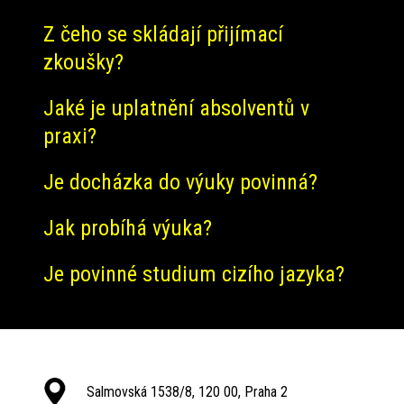
Z čeho se skládají přijímací
zkoušky?
Jaké je uplatnění absolventů v
praxi?
Je docházka do výuky povinná?
Jak probíhá výuka?
Je povinné studium cizího jazyka?
Salmovská 1538/8, 120 00, Praha 2