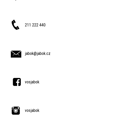
211 222 440
jabok@jabok.cz
vosjabok
vosjabok