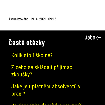
Aktualizováno:
19. 4. 2021, 09:16
Časté otázky
Kolik stojí školné?
Z čeho se skládají přijímací
zkoušky?
Jaké je uplatnění absolventů v
praxi?