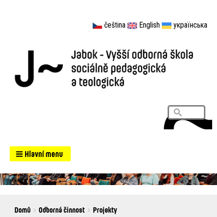
čeština
English
українська
Vyhledá
Search
Hlavní menu
Breadcrumbs
You
Domů
Odborná činnost
Projekty