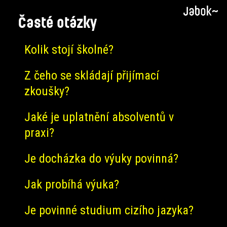
Časté otázky
Kolik stojí školné?
Z čeho se skládají přijímací
zkoušky?
Jaké je uplatnění absolventů v
praxi?
Je docházka do výuky povinná?
Jak probíhá výuka?
Je povinné studium cizího jazyka?