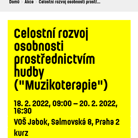
Breadcrumbs
You
Domů
Akce
Celostní rozvoj osobnosti prostř...
are
here:
Celostní rozvoj
osobnosti
prostřednictvím
hudby
("Muzikoterapie")
18. 2. 2022, 09:00 – 20. 2. 2022,
16:30
VOŠ Jabok, Salmovská 8, Praha 2
kurz