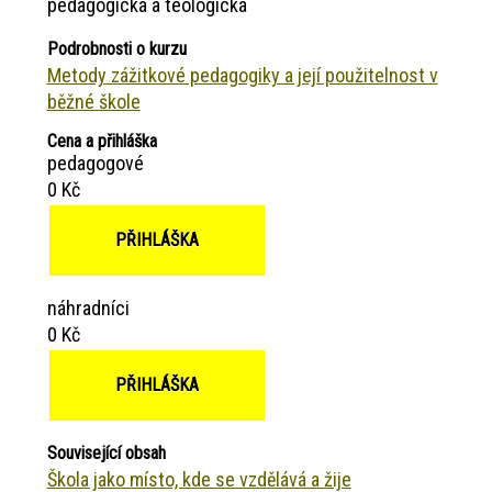
pedagogická a teologická
Podrobnosti o kurzu
Metody zážitkové pedagogiky a její použitelnost v
běžné škole
Cena a přihláška
pedagogové
0 Kč
PŘIHLÁŠKA
náhradníci
0 Kč
PŘIHLÁŠKA
Související obsah
Škola jako místo, kde se vzdělává a žije