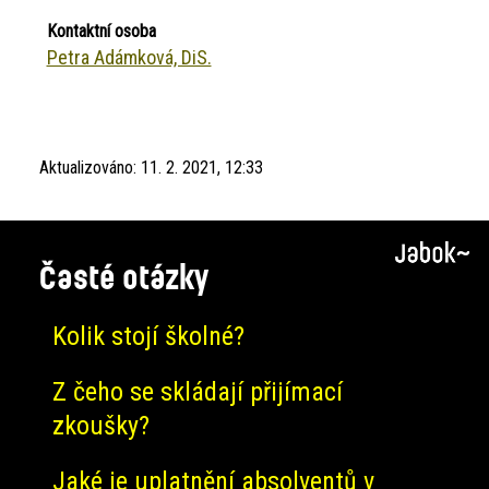
Kontaktní osoba
Petra Adámková, DiS.
Aktualizováno:
11. 2. 2021, 12:33
Časté otázky
Kolik stojí školné?
Z čeho se skládají přijímací
zkoušky?
Jaké je uplatnění absolventů v