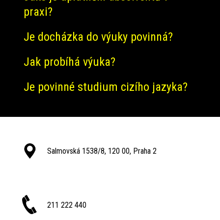
praxi?
Je docházka do výuky povinná?
Jak probíhá výuka?
Je povinné studium cizího jazyka?
Salmovská 1538/8, 120 00, Praha 2
211 222 440