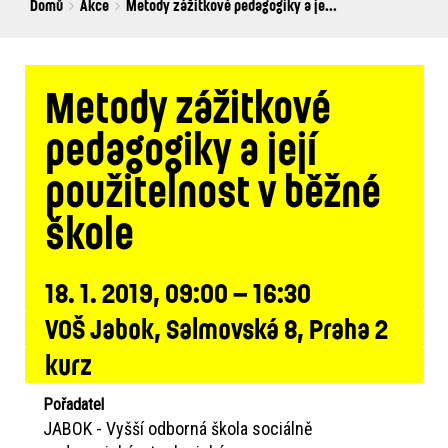
Breadcrumbs
You
Domů
Akce
Metody zážitkové pedagogiky a je...
are
here:
Metody zážitkové
pedagogiky a její
použitelnost v běžné
škole
18. 1. 2019, 09:00 – 16:30
VOŠ Jabok, Salmovská 8, Praha 2
kurz
Pořadatel
JABOK - Vyšší odborná škola sociálně