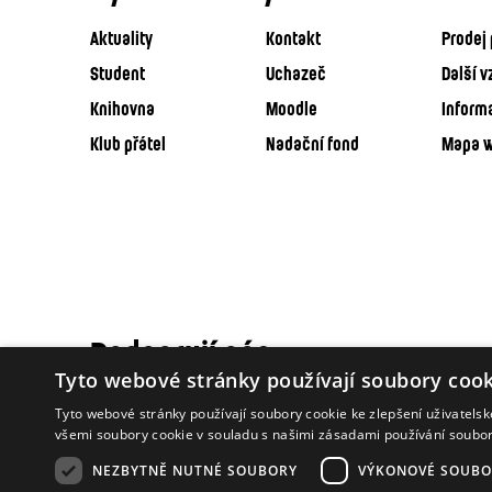
Aktuality
Kontakt
Prodej 
Student
Uchazeč
Další v
Knihovna
Moodle
Inform
Klub přátel
Nadační fond
Mapa 
Podporují nás
Tyto webové stránky používají soubory cook
Tyto webové stránky používají soubory cookie ke zlepšení uživatels
všemi soubory cookie v souladu s našimi zásadami používání soubo
NEZBYTNĚ NUTNÉ SOUBORY
VÝKONOVÉ SOUBO