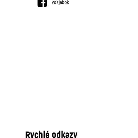
vosjabok
Rychlé odkazy