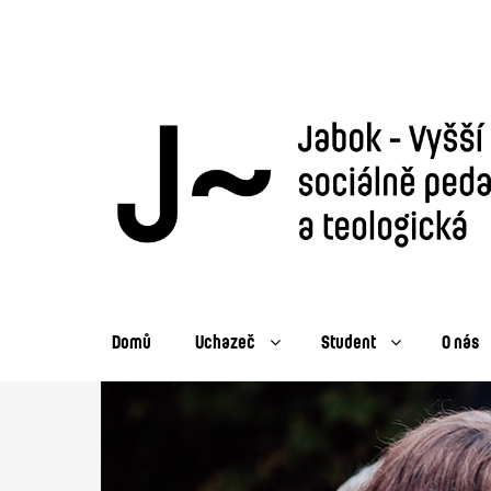
Domů
Uchazeč
Student
O nás