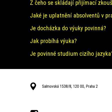
Z čeho se skládají přijímací zkou
Jaké je uplatnění absolventů v pr
Je docházka do výuky povinná?
Jak probíhá výuka?
Je povinné studium cizího jazyka
Salmovská 1538/8, 120 00, Praha 2