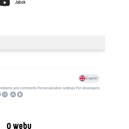
Jabok
O webu