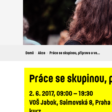
Breadcrumbs
You
Domů
Akce
Práce se skupinou, příprava a ve...
are
here:
Práce se skupinou, 
2. 6. 2017, 09:00 – 19:30
VOŠ Jabok, Salmovská 8, Praha
kurz