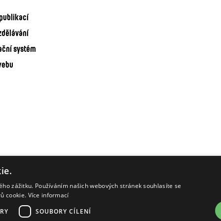
publikací
zdělávání
ační systém
webu
ie.
kého zážitku. Používáním našich webových stránek souhlasíte se
rů cookie.
Více informací
RY
SOUBORY CÍLENÍ