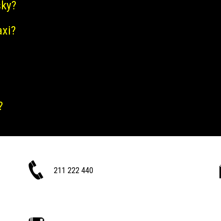
šky?
axi?
?
211 222 440