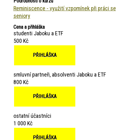
Podrobnosti o kurzu
Reminiscence - využití vzpomínek při práci se
seniory
Cena a přihláška
studenti Jaboku a ETF
500 Kč
PŘIHLÁŠKA
smluvní partneři, absolventi Jaboku a ETF
800 Kč
PŘIHLÁŠKA
ostatní účastníci
1 000 Kč
PŘIHLÁŠKA