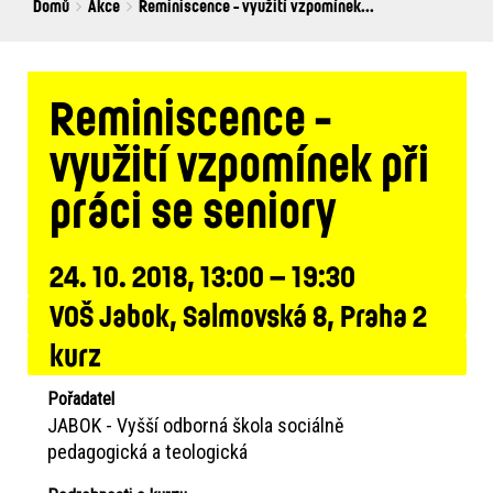
Breadcrumbs
You
Domů
Akce
Reminiscence - využití vzpomínek...
are
here:
Reminiscence -
využití vzpomínek při
práci se seniory
24. 10. 2018, 13:00 – 19:30
VOŠ Jabok, Salmovská 8, Praha 2
kurz
Pořadatel
JABOK - Vyšší odborná škola sociálně
pedagogická a teologická