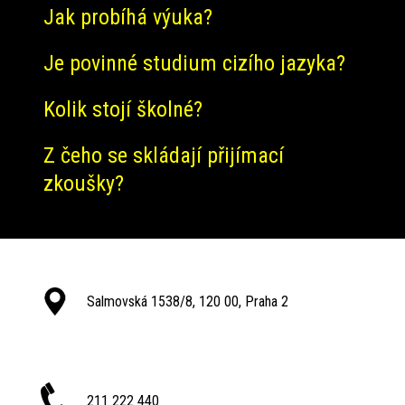
Jak probíhá výuka?
Je povinné studium cizího jazyka?
Kolik stojí školné?
Z čeho se skládají přijímací
zkoušky?
Salmovská 1538/8, 120 00, Praha 2
211 222 440