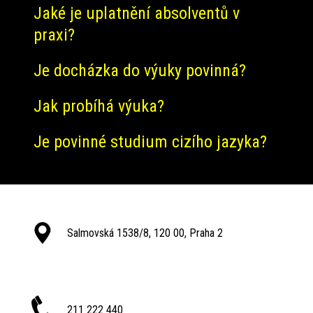
Jaké je uplatnění absolventů v
praxi?
Je docházka do výuky povinná?
Jak probíhá výuka?
Je povinné studium cizího jazyka?
Salmovská 1538/8, 120 00, Praha 2
211 222 440