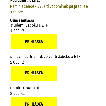
Podrobnosti o kurzu
Reminiscence - využití vzpomínek při práci se
seniory
Cena a přihláška
studenti Jaboku a ETF
1 200 Kč
PŘIHLÁŠKA
smluvní partneři, absolventi Jaboku a ETF
2 000 Kč
PŘIHLÁŠKA
ostatní účastníci
2 500 Kč
PŘIHLÁŠKA