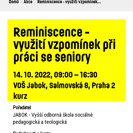
Breadcrumbs
You
Domů
Akce
Reminiscence - využití vzpomínek...
are
here:
Reminiscence -
využití vzpomínek při
práci se seniory
14. 10. 2022, 09:00 – 16:30
VOŠ Jabok, Salmovská 8, Praha 2
kurz
Pořadatel
JABOK - Vyšší odborná škola sociálně
pedagogická a teologická