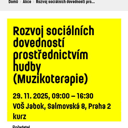
Breadcrumbs
You
Domů
Akce
Rozvoj sociálních dovedností pro...
are
here:
Rozvoj sociálních
dovedností
prostřednictvím
hudby
(Muzikoterapie)
29. 11. 2025, 09:00 – 16:30
VOŠ Jabok, Salmovská 8, Praha 2
kurz
Pořadatel