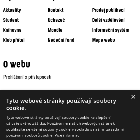
Aktuality
Kontakt
Prodej publikací
Student
Uchazeč
Další vzdělávání
Knihovna
Moodle
Informační systém
Klub přátel
Nadační fond
Mapa webu
O webu
Prohlášení o přístupnosti
Archiv staršího webu Jaboku
×
Tyto webové stránky používají soubory
cookie.
Tyto webové stránky používají soubory cookie ke zlepšení
uživatelského zážitku. Používáním našich webových stránek
souhlasíte se všemi soubory cookie v souladu s našimi zásadami
používání souborů cookie.
Více informací