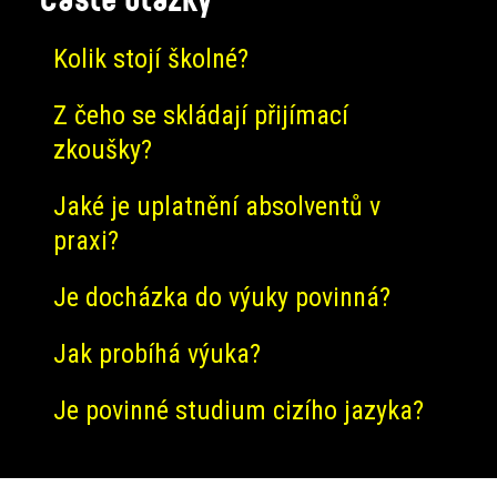
Kolik stojí školné?
Z čeho se skládají přijímací
zkoušky?
Jaké je uplatnění absolventů v
praxi?
Je docházka do výuky povinná?
Jak probíhá výuka?
Je povinné studium cizího jazyka?