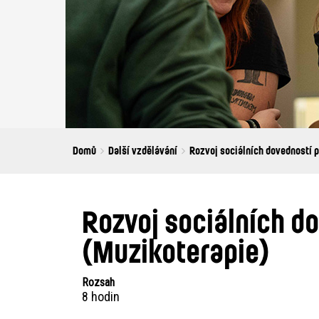
Breadcrumbs
You
Domů
Další vzdělávání
Rozvoj sociálních dovedností p
are
here:
Rozvoj sociálních d
(Muzikoterapie)
Rozsah
8 hodin