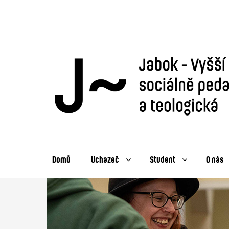
Domů
Uchazeč
Student
O nás