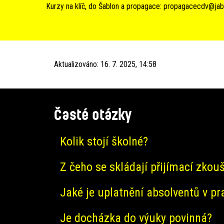
Kurzy na klíč, do Šablon a propagace:
propagacecdv@jab
Aktualizováno:
16. 7. 2025, 14:58
Časté otázky
Kolik stojí školné?
Z čeho se skládají přijímací zkou
Jaké je uplatnění absolventů v pr
Je docházka do výuky povinná?