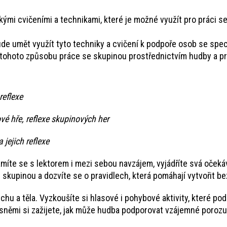
kými cvičeními a technikami, které je možné využít pro práci se
ude umět využít tyto techniky a cvičení k podpoře osob se spec
u tohoto způsobu práce se skupinou prostřednictvím hudby a pra
reflexe
vé hře, reflexe skupinových her
 jejich reflexe
íte se s lektorem i mezi sebou navzájem, vyjádříte svá očekáván
skupinou a dozvíte se o pravidlech, která pomáhají vytvořit be
echu a těla. Vyzkoušíte si hlasové i pohybové aktivity, které p
písněmi si zažijete, jak může hudba podporovat vzájemné porozu