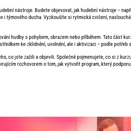
udební nástroje. Budete objevovat, jak hudební nástroje – např
le i týmového ducha. Vyzkoušíte si rytmická cvičení, naslouchání
ování hudby s pohybem, obrazem nebo příběhem. Tato část kurzu
ředkem ke zklidnění, uvolnění, ale i aktivizaci – podle potřeb 
ho, co jste zažili a objevili. Společně pojmenujete, co si z kurz
spirujícím rozhovorem o tom, jak vytvořit program, který podpor