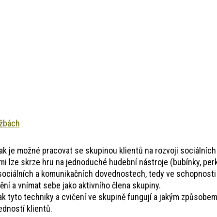
užbách
jak je možné pracovat se skupinou klientů na rozvoji sociálníc
ými lze skrze hru na jednoduché hudební nástroje (bubínky, per
sociálních a komunikačních dovednostech, tedy ve schopnosti 
nění a vnímat sebe jako aktivního člena skupiny.
jak tyto techniky a cvičení ve skupině fungují a jakým způsobem
edností klientů.