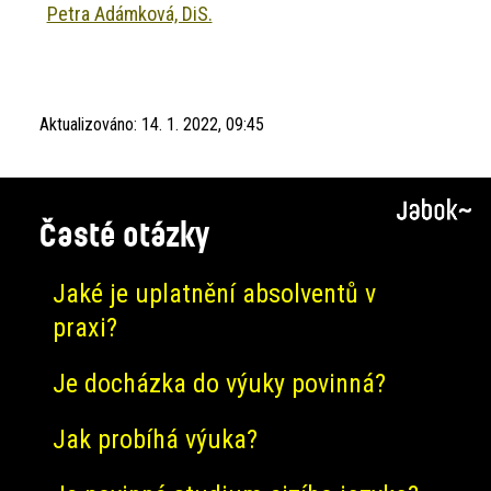
Petra Adámková, DiS.
Aktualizováno:
14. 1. 2022, 09:45
Časté otázky
Jaké je uplatnění absolventů v
praxi?
Je docházka do výuky povinná?
Jak probíhá výuka?