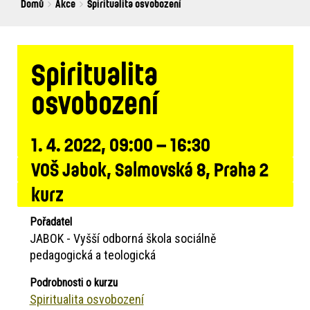
Breadcrumbs
You
Domů
Akce
Spiritualita osvobození
are
here:
Spiritualita
osvobození
1. 4. 2022, 09:00 – 16:30
VOŠ Jabok, Salmovská 8, Praha 2
kurz
Pořadatel
JABOK - Vyšší odborná škola sociálně
pedagogická a teologická
Podrobnosti o kurzu
Spiritualita osvobození