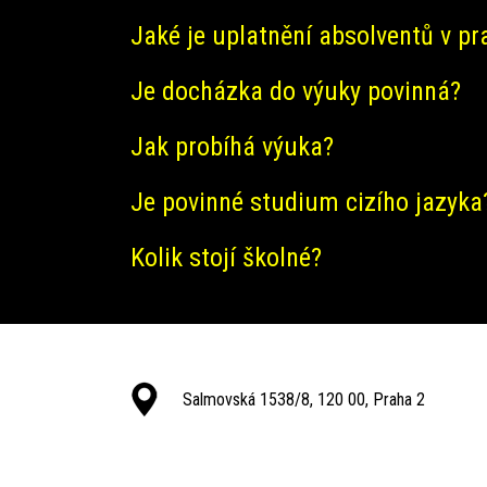
Jaké je uplatnění absolventů v pr
Je docházka do výuky povinná?
Jak probíhá výuka?
Je povinné studium cizího jazyka
Kolik stojí školné?
Salmovská 1538/8, 120 00, Praha 2