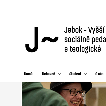
Domů
Uchazeč
Student
O nás