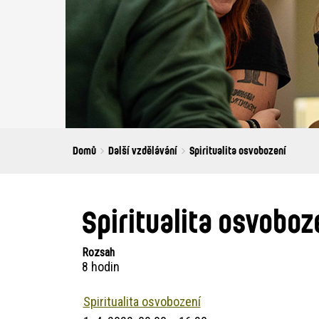
Breadcrumbs
You
Domů
Další vzdělávání
Spiritualita osvobození
are
here:
Spiritualita osvoboz
Rozsah
8 hodin
Spiritualita osvobození