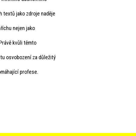
h textů jako zdroje naděje
hříchu nejen jako
 Právě kvůli těmto
itu osvobození za důležitý
omáhající profese.