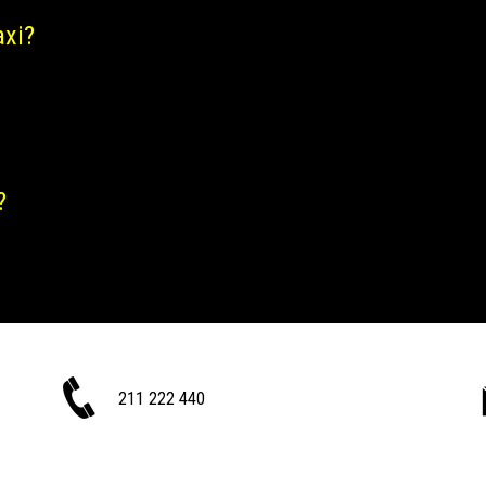
axi?
?
211 222 440