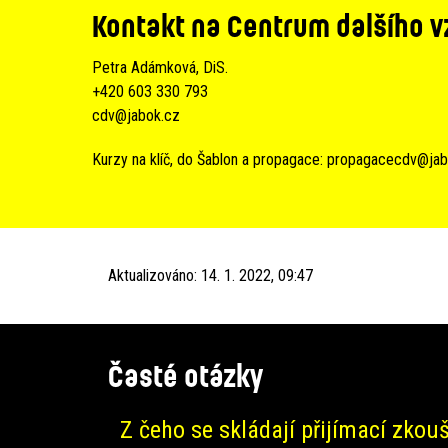
Kontakt na Centrum dalšího v
Petra Adámková, DiS.
+420 603 330 793
cdv@jabok.cz
Kurzy na klíč, do Šablon a propagace:
propagacecdv@jab
Aktualizováno:
14. 1. 2022, 09:47
Časté otázky
Z čeho se skládají přijímací zkou