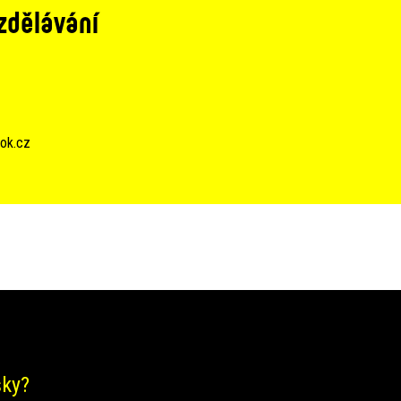
zdělávání
ok.cz
šky?