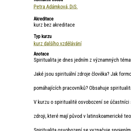
Petra Adámková, DiS.
Akreditace
kurz bez akreditace
Typ kurzu
kurz dalšího vzdělávání
Anotace
Spiritualita je dnes jedním z významných téma
Jaké jsou spirituální zdroje člověka? Jak formo
pomáhajících pracovníků? Obsahuje spiritualit
V kurzu o spiritualitě osvobození se účastníc
zdroji, které mají původ v latinskoamerické teo
Spiritualita osvobození se vyznačuje spojením