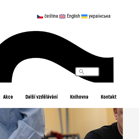
čeština
English
українська
Vyhledávání
Search
Akce
Další vzdělávání
Knihovna
Kontakt