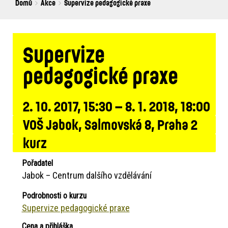
Breadcrumbs
You
Domů
Akce
Supervize pedagogické praxe
are
here:
Supervize
pedagogické praxe
2. 10. 2017, 15:30 – 8. 1. 2018, 18:00
VOŠ Jabok, Salmovská 8, Praha 2
kurz
Pořadatel
Jabok – Centrum dalšího vzdělávání
Podrobnosti o kurzu
Supervize pedagogické praxe
Cena a přihláška