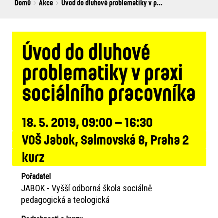
Breadcrumbs
You
Domů
Akce
Úvod do dluhové problematiky v p...
are
here:
Úvod do dluhové
problematiky v praxi
sociálního pracovníka
18. 5. 2019, 09:00 – 16:30
VOŠ Jabok, Salmovská 8, Praha 2
kurz
Pořadatel
JABOK - Vyšší odborná škola sociálně
pedagogická a teologická