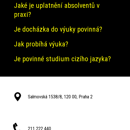
Jaké je uplatnění absolventů v
praxi?
Je docházka do výuky povinná?
Jak probíhá výuka?
Je povinné studium cizího jazyka?
Salmovská 1538/8, 120 00, Praha 2
211 222 440