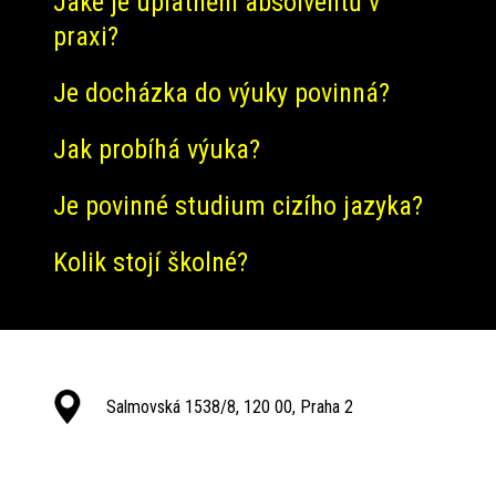
Jaké je uplatnění absolventů v
praxi?
Je docházka do výuky povinná?
Jak probíhá výuka?
Je povinné studium cizího jazyka?
Kolik stojí školné?
Salmovská 1538/8, 120 00, Praha 2