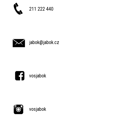
211 222 440
jabok@jabok.cz
vosjabok
vosjabok