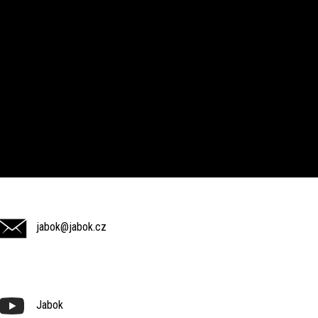
jabok@jabok.cz
Jabok