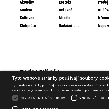
Aktuality
Kontakt
Prodej 
Student
Uchazeč
Další v
Knihovna
Moodle
Inform
Klub přátel
Nadační fond
Mapa 
Podporují nás
Tyto webové stránky používají soubory cook
Tyto webové stránky používají soubory cookie ke zlepšení uživatels
všemi soubory cookie v souladu s našimi zásadami používání soubo
NEZBYTNĚ NUTNÉ SOUBORY
VÝKONOVÉ SOUBO