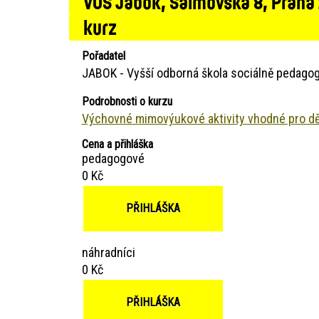
VOŠ Jabok, Salmovská 8, Praha
kurz
Pořadatel
JABOK - Vyšší odborná škola sociálně pedagog
Podrobnosti o kurzu
Výchovné mimovýukové aktivity vhodné pro dět
Cena a přihláška
pedagogové
0 Kč
PŘIHLÁŠKA
náhradníci
0 Kč
PŘIHLÁŠKA