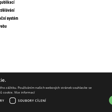
publikací
zdělávání
ační systém
webu
ie.
kého zážitku. Používáním našich webových stránek souhlasíte se
rů cookie.
Více informací
RY
SOUBORY CÍLENÍ