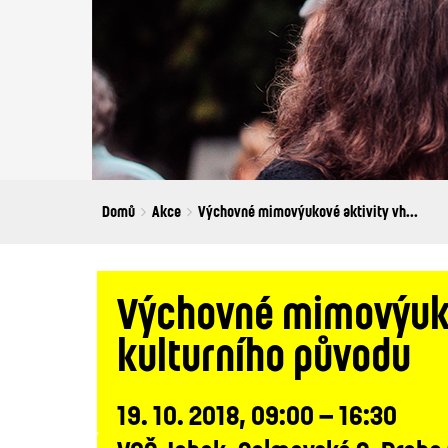
Breadcrumbs
You
Domů
Akce
Výchovné mimovýukové aktivity vh...
are
here:
Výchovné mimovýukov
kulturního původu
19. 10. 2018, 09:00 – 16:30