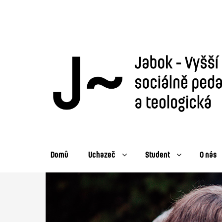
Domů
Uchazeč
Student
O nás