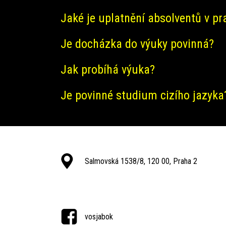
Jaké je uplatnění absolventů v pr
Je docházka do výuky povinná?
Jak probíhá výuka?
Je povinné studium cizího jazyka
Salmovská 1538/8, 120 00, Praha 2
vosjabok