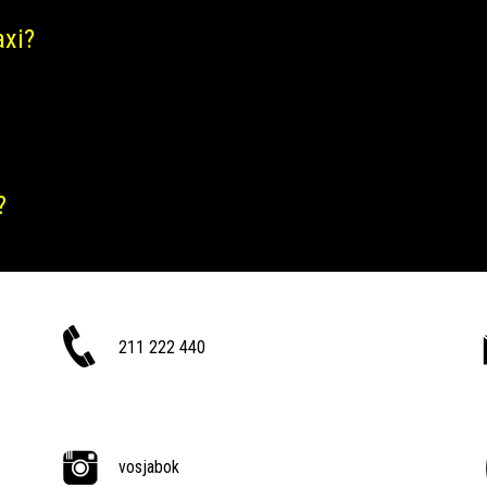
axi?
?
211 222 440
vosjabok