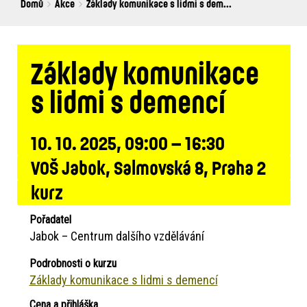
Breadcrumbs
You
Domů
Akce
Základy komunikace s lidmi s dem...
are
here:
Základy komunikace
s lidmi s demencí
10. 10. 2025, 09:00 – 16:30
VOŠ Jabok, Salmovská 8, Praha 2
kurz
Pořadatel
Jabok – Centrum dalšího vzdělávání
Podrobnosti o kurzu
Základy komunikace s lidmi s demencí
Cena a přihláška