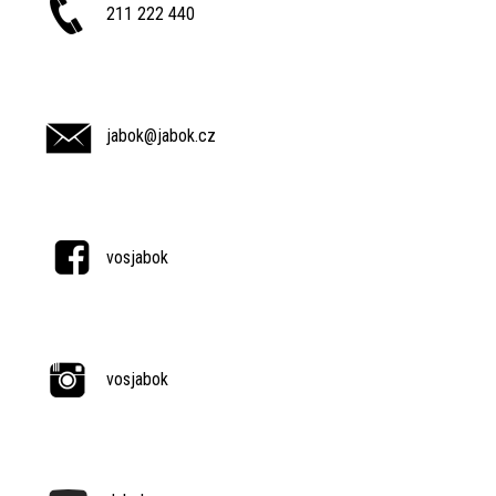
211 222 440
jabok@jabok.cz
vosjabok
vosjabok