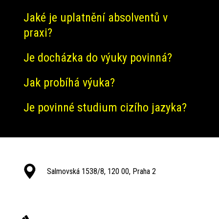
Jaké je uplatnění absolventů v
praxi?
Je docházka do výuky povinná?
Jak probíhá výuka?
Je povinné studium cizího jazyka?
Salmovská 1538/8, 120 00, Praha 2