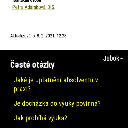
Kontaktní osoba
Petra Adámková, DiS.
Aktualizováno:
8. 2. 2021, 12:28
Časté otázky
Jaké je uplatnění absolventů v
praxi?
Je docházka do výuky povinná?
Jak probíhá výuka?