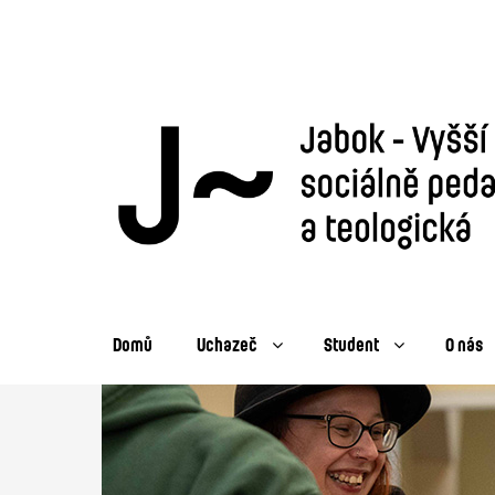
Domů
Uchazeč
Student
O nás