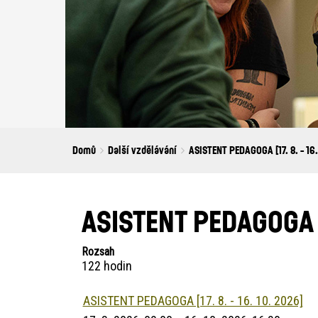
Breadcrumbs
You
Domů
Další vzdělávání
ASISTENT PEDAGOGA [17. 8. - 16. 
are
here:
ASISTENT PEDAGOGA [1
Rozsah
122 hodin
ASISTENT PEDAGOGA [17. 8. - 16. 10. 2026]