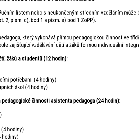
učním listem nebo s neukončeným středním vzděláním může být 
 2, písm. c), bod 1 a písm. e) bod 1 ZoPP).
 pedagoga, který vykonává přímou pedagogickou činnost ve třídě,
le zajišťující vzdělávání dětí a žáků formou individuální integr
tí, žáků a studentů (12 hodin):
)
acími potřebami (4 hodiny)
upních škol (4 hodiny)
 pedagogické činnosti asistenta pedagoga (24 hodin):
)
 (4 hodiny)
4 hodiny)