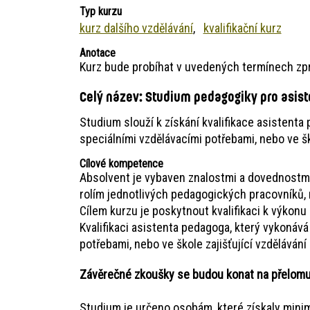
Typ kurzu
kurz dalšího vzdělávání
kvalifikační kurz
Anotace
Kurz bude probíhat v uvedených termínech zp
Celý název:
Studium pedagogiky pro asis
Studium slouží k získání kvalifikace asistenta
speciálními vzdělávacími potřebami, nebo ve ško
Cílové kompetence
Absolvent je vybaven znalostmi a dovednostmi 
rolím jednotlivých pedagogických pracovníků, 
Cílem kurzu je poskytnout kvalifikaci k výkonu
Kvalifikaci asistenta pedagoga, který vykonává
potřebami, nebo ve škole zajišťující vzdělávání 
Závěrečné zkoušky se budou konat na přelomu ř
Studium je určeno osobám, které získaly minim