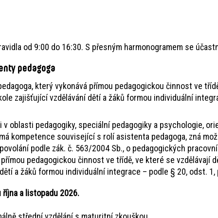
ravidla od 9:00 do 16:30. S přesným harmonogramem se účastní
tenty pedagoga
 pedagoga, který vykonává přímou pedagogickou činnost ve třídě,
le zajišťující vzdělávání dětí a žáků formou individuální integr
v oblasti pedagogiky, speciální pedagogiky a psychologie, or
má kompetence související s rolí asistenta pedagoga, zná možn
 povolání podle zák. č. 563/2004 Sb., o pedagogických pracovníc
 přímou pedagogickou činnost ve třídě, ve které se vzdělávají d
dětí a žáků formou individuální integrace – podle § 20, odst. 1, 
íjna a listopadu 2026.
álně střední vzdělání s maturitní zkouškou.