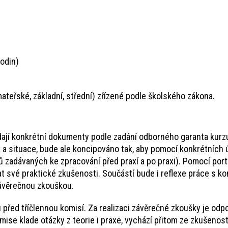
odin)
mateřské, základní, střední) zřízené podle školského zákona.
ádají konkrétní dokumenty podle zadání odborného garanta kurzu
 a situace, bude ale koncipováno tak, aby pomocí konkrétních 
zadávaných ke zpracování před praxí a po praxi). Pomocí portfo
vat své praktické zkušenosti. Součástí bude i reflexe práce s k
závěrečnou zkouškou.
před tříčlennou komisí. Za realizaci závěrečné zkoušky je od
mise klade otázky z teorie i praxe, vychází přitom ze zkušenosti