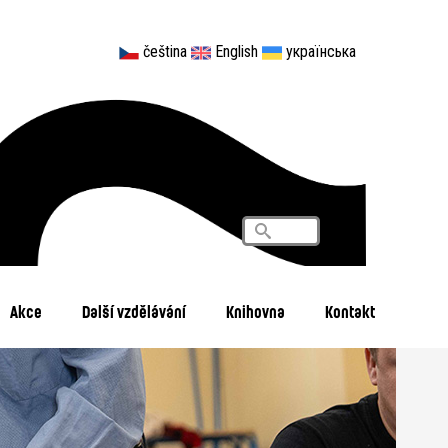
čeština
English
українська
Vyhledávání
Search
Akce
Další vzdělávání
Knihovna
Kontakt